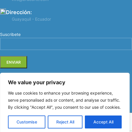
Dirección:
Guayaquil - Ecuador
Suscribete
We value your privacy
We use cookies to enhance your browsing experience,
BRUCARTE
2026 Created By
G2 Studio Multimedia
serve personalised ads or content, and analyse our traffic.
By clicking "Accept All", you consent to our use of cookies.
Soluciones de comunicación profesional
Customise
Reject All
Accept All