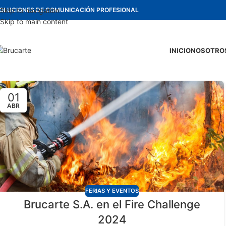
OLUCIONES DE COMUNICACIÓN PROFESIONAL
Skip to navigation
Skip to main content
INICIO
NOSOTRO
01
ABR
FERIAS Y EVENTOS
Brucarte S.A. en el Fire Challenge
2024