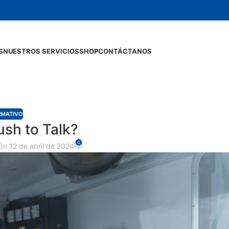
S
NUESTROS SERVICIOS
SHOP
CONTÁCTANOS
RMATIVO
sh to Talk?
0
On 12 de abril de 2024