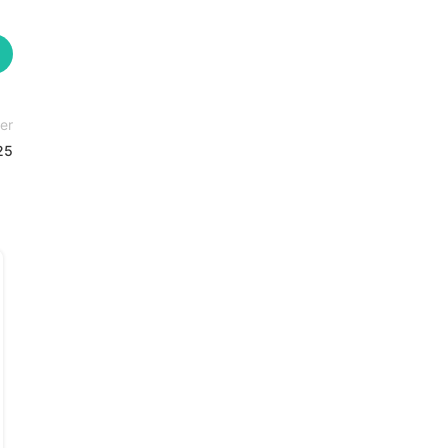
er
25
08
MAR