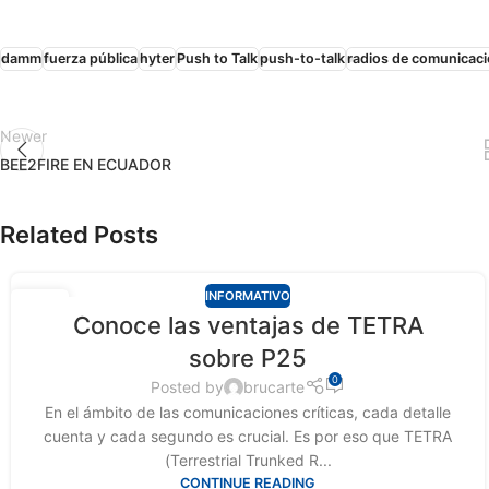
damm
fuerza pública
hyter
Push to Talk
push-to-talk
radios de comunicac
Newer
BEE2FIRE EN ECUADOR
Related Posts
INFORMATIVO
09
Conoce las ventajas de TETRA
ABR
sobre P25
0
Posted by
brucarte
En el ámbito de las comunicaciones críticas, cada detalle
cuenta y cada segundo es crucial. Es por eso que TETRA
(Terrestrial Trunked R...
CONTINUE READING