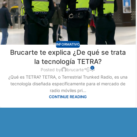
INFORMATIVO
Brucarte te explica ¿De qué se trata
la tecnología TETRA?
0
Posted by
brucarte
¿Qué es TETRA? TETRA, o Terrestrial Trunked Radio, es una
tecnología diseñada específicamente para el mercado de
radio móviles pri...
CONTINUE READING