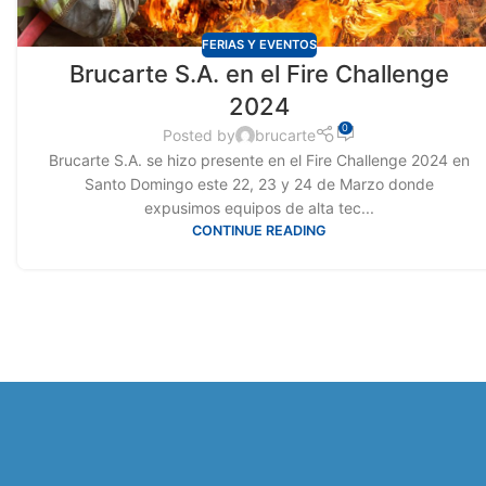
FERIAS Y EVENTOS
Brucarte S.A. en el Fire Challenge
2024
0
Posted by
brucarte
Brucarte S.A. se hizo presente en el Fire Challenge 2024 en
Santo Domingo este 22, 23 y 24 de Marzo donde
expusimos equipos de alta tec...
CONTINUE READING