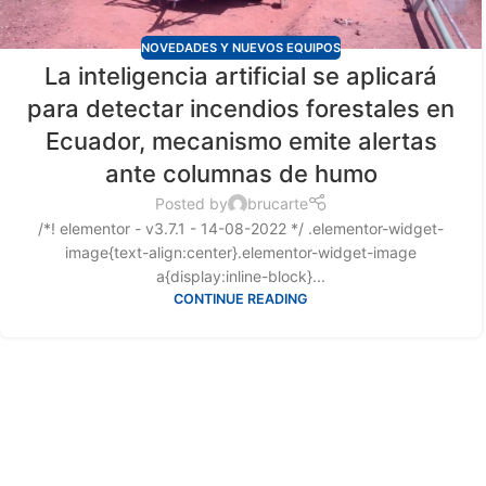
NOVEDADES Y NUEVOS EQUIPOS
La inteligencia artificial se aplicará
para detectar incendios forestales en
Ecuador, mecanismo emite alertas
ante columnas de humo
Posted by
brucarte
/*! elementor - v3.7.1 - 14-08-2022 */ .elementor-widget-
image{text-align:center}.elementor-widget-image
a{display:inline-block}...
CONTINUE READING