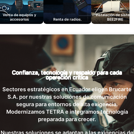
Venta de equipos y
Instalación de sistem
accesorios
Renta de radios.
BEE2FIRE
Confianza, tecnología y respaldo para cada
operación crítica
Sectores estratégicos en Ecuador eligen Brucarte
S.A. por nuestras soluciones de comunicación
segura para entornos de alta exigencia.
Modernizamos TETRA e integramos tecnología
preparada para crecer.
Nuestras soluciones se adaptan a las exigencias de